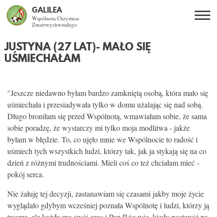
GALILEA
Wspólnota Chrystusa
Zmartwychwstałego
Szukaj
JUSTYNA (27 LAT)
- MAŁO SIĘ
PL
EN
BG
UŚMIECHAŁAM
CO DAJE ŻYCIE Z JEZUSEM?
"Jeszcze niedawno byłam bardzo zamkniętą osobą, która mało się
SPOTKANIA OTWARTE
uśmiechała i przesiadywała tylko w domu użalając się nad sobą.
Długo broniłam się przed Wspólnotą, wmawiałam sobie, że sama
DLA KOGO?
sobie poradzę, że wystarczy mi tylko moja modlitwa - jakże
byłam w błędzie. To, co ujęło mnie we Wspólnocie to radość i
AKTUALNOŚCI
uśmiech tych wszystkich ludzi, którzy tak, jak ja stykają się na co
dzień z różnymi trudnościami. Mieli coś co też chciałam mieć -
pokój serca.
WSPÓLNOTA
Nie żałuję tej decyzji, zastanawiam się czasami jakby moje życie
KURSY SNE
wyglądało gdybym wcześniej poznała Wspólnotę i ludzi, którzy ją
tworzą, ale każdy ma swój czas i Pan Bóg wie, kiedy postawić na