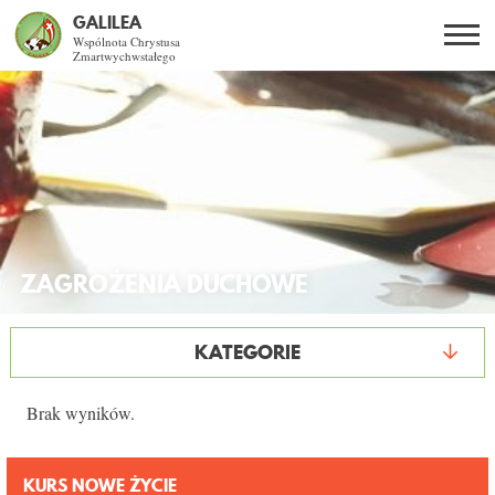
GALILEA
Wspólnota Chrystusa
Zmartwychwstałego
Szukaj
PL
EN
BG
CO DAJE ŻYCIE Z JEZUSEM?
SPOTKANIA OTWARTE
ZAGROŻENIA DUCHOWE
DLA KOGO?
AKTUALNOŚCI
KATEGORIE
WSPÓLNOTA
Brak wyników.
KURSY SNE
KURS NOWE ŻYCIE