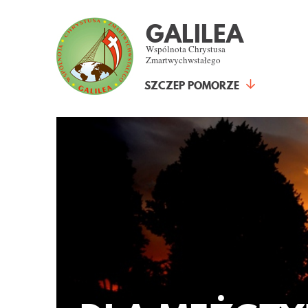
GALILEA
Wspólnota Chrystusa
Zmartwychwstałego
SZCZEP POMORZE