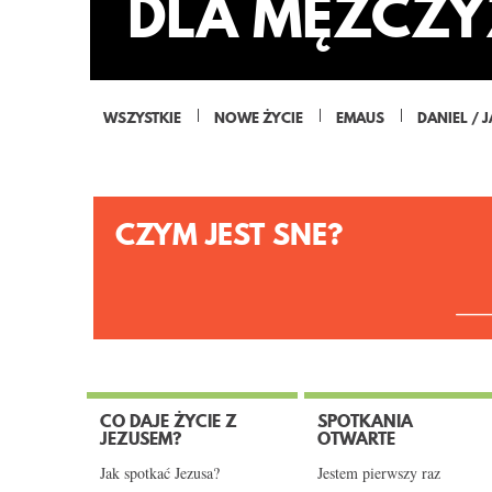
DLA MĘŻCZY
WSZYSTKIE
NOWE ŻYCIE
EMAUS
DANIEL / 
CZYM JEST SNE?
CO DAJE ŻYCIE Z
SPOTKANIA
JEZUSEM?
OTWARTE
Jak spotkać Jezusa?
Jestem pierwszy raz