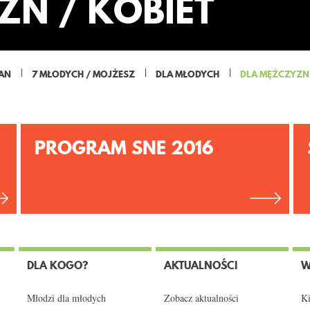
ZN / KOBIET
JAN
7 MŁODYCH / MOJŻESZ
DLA MŁODYCH
DLA MĘŻCZYZN 
PROGRAM SNE 2016
DLA KOGO?
AKTUALNOŚCI
W
Młodzi dla młodych
Zobacz aktualności
Ki